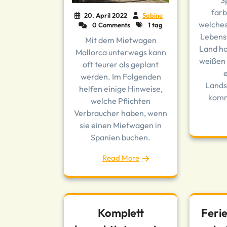
S
farb
20. April 2022
Sabine
welches
0 Comments
1 tag
Lebensf
Mit dem Mietwagen
Land hat
Mallorca unterwegs kann
weißen 
oft teurer als geplant
werden. Im Folgenden
Landsc
helfen einige Hinweise,
komm
welche Pflichten
Verbraucher haben, wenn
sie einen Mietwagen in
Spanien buchen.
Read More
Komplett
Feri