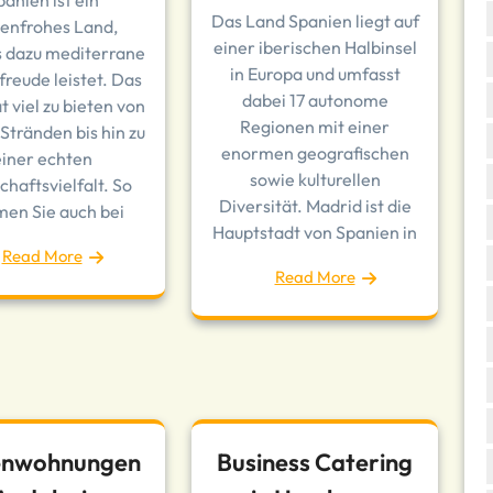
panien ist ein
Das Land Spanien liegt auf
enfrohes Land,
einer iberischen Halbinsel
 dazu mediterrane
in Europa und umfasst
reude leistet. Das
dabei 17 autonome
 viel zu bieten von
Regionen mit einer
Stränden bis hin zu
enormen geografischen
einer echten
sowie kulturellen
haftsvielfalt. So
Diversität. Madrid ist die
en Sie auch bei
Hauptstadt von Spanien in
Read More
Read More
enwohnungen
Business Catering