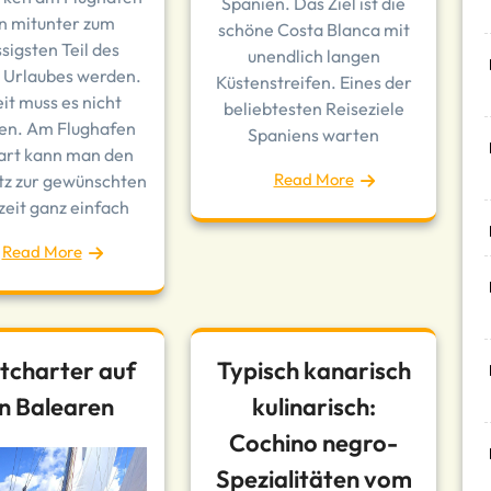
Spanien. Das Ziel ist die
n mitunter zum
schöne Costa Blanca mit
ssigsten Teil des
unendlich langen
 Urlaubes werden.
Küstenstreifen. Eines der
it muss es nicht
beliebtesten Reiseziele
n. Am Flughafen
Spaniens warten
gart kann man den
Read More
tz zur gewünschten
zeit ganz einfach
Read More
tcharter auf
Typisch kanarisch
n Balearen
kulinarisch:
Cochino negro-
Spezialitäten vom