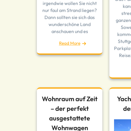
irgendwie wollen Sie nicht
kan
nur faul am Strand liegen?
stre
Dann sollten sie sich das
ganzen
wunderschöne Land
Sowe
anschauen und es
komme
Stutt
Read More
Parkpla
Reise
Wohnraum auf Zeit
Yach
– der perfekt
de
ausgestattete
Wohnwagen