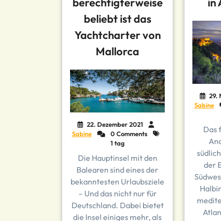
berechtigterweise
in
beliebt ist das
Yachtcharter von
Mallorca
29.
Sabine
22. Dezember 2021
Das f
Sabine
0 Comments
And
1 tag
südlich
Die Hauptinsel mit den
der E
Balearen sind eines der
Südwest
bekanntesten Urlaubsziele
Halbi
– Und das nicht nur für
medite
Deutschland. Dabei bietet
Atlan
die Insel einiges mehr, als