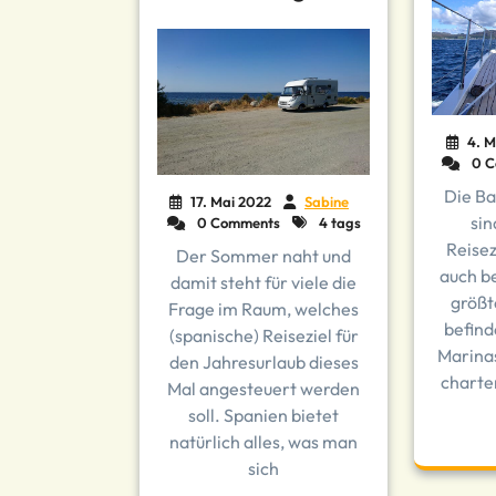
4. M
0 C
Die Ba
17. Mai 2022
Sabine
sin
0 Comments
4 tags
Reisez
Der Sommer naht und
auch be
damit steht für viele die
größt
Frage im Raum, welches
befind
(spanische) Reiseziel für
Marinas
den Jahresurlaub dieses
charter
Mal angesteuert werden
soll. Spanien bietet
natürlich alles, was man
sich