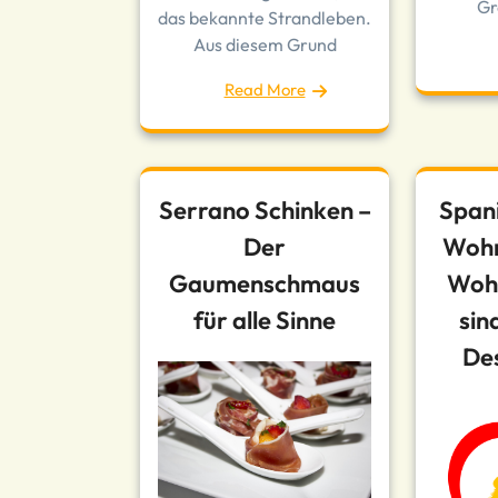
Gr
das bekannte Strandleben.
Aus diesem Grund
Read More
Serrano Schinken –
Span
Der
Woh
Gaumenschmaus
Wohn
für alle Sinne
sin
De