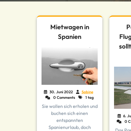
Mietwagen in
P
Spanien
Flu
soll
30. Juni 2022
Sabine
0 Comments
1 tag
Sie wollen sich erholen und
buchen sich einen
6. J
entspannten
0 C
Spanienurlaub, doch
Das Pa