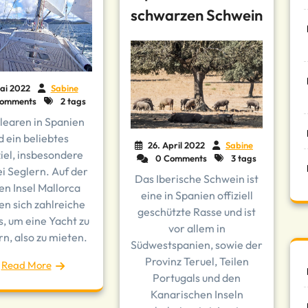
schwarzen Schwein
ai 2022
Sabine
omments
2 tags
learen in Spanien
d ein beliebtes
26. April 2022
Sabine
iel, insbesondere
0 Comments
3 tags
i Seglern. Auf der
Das Iberische Schwein ist
en Insel Mallorca
eine in Spanien offiziell
en sich zahlreiche
geschützte Rasse und ist
, um eine Yacht zu
vor allem in
n, also zu mieten.
Südwestspanien, sowie der
Provinz Teruel, Teilen
Read More
Portugals und den
Kanarischen Inseln