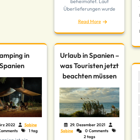
beheimatet. Laut
Überlieferungen wurde
Read More
amping in
Urlaub in Spanien –
Spanien
was Touristen jetzt
beachten müssen
ärz 2022
Sabine
29. Dezember 2021
Comments
1 tag
Sabine
0 Comments
2 tags