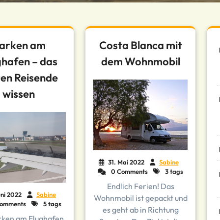
arken am
Costa Blanca mit
ghafen – das
dem Wohnmobil
ten Reisende
wissen
31. Mai 2022
Sabine
0 Comments
3 tags
Endlich Ferien! Das
uni 2022
Sabine
Wohnmobil ist gepackt und
omments
5 tags
es geht ab in Richtung
rken am Flughafen