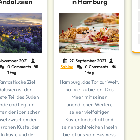
 Andalusien
in Hamburg
 November 2021
27. September 2021
0 Comments
Sabine
0 Comments
1 tag
1 tag
antastische Ziel
Hamburg, das Tor zur Welt,
alusien ist der
hat viel zu bieten. Das
ste Teil des Süden
Meer mit seinen
rde und liegt im
unendlichen Weiten,
en der iberischen
seiner vielfältigen
nsel zwischen der
Küstenlandschaft und
rranen Küste, der
seinen zahlreichen Inseln
tikküste und der
bietet uns vom Business