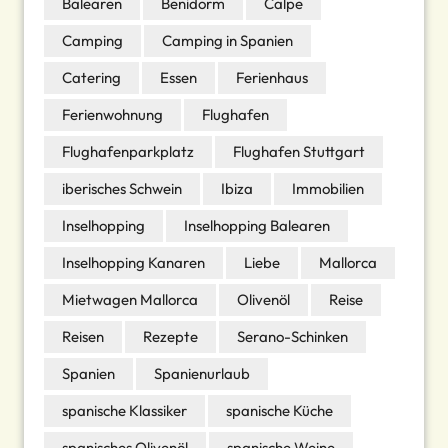
Balearen
Benidorm
Calpe
Camping
Camping in Spanien
Catering
Essen
Ferienhaus
Ferienwohnung
Flughafen
Flughafenparkplatz
Flughafen Stuttgart
iberisches Schwein
Ibiza
Immobilien
Inselhopping
Inselhopping Balearen
Inselhopping Kanaren
Liebe
Mallorca
Mietwagen Mallorca
Olivenöl
Reise
Reisen
Rezepte
Serano-Schinken
Spanien
Spanienurlaub
spanische Klassiker
spanische Küche
spanisches Olivenöl
spanische Weine