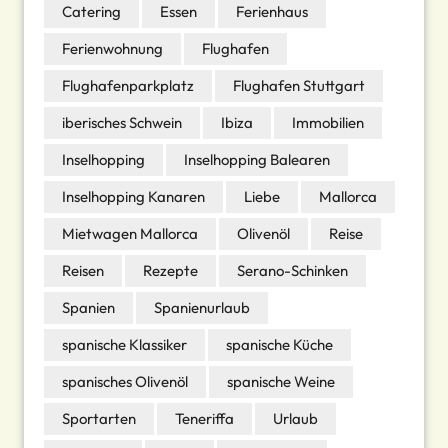
Catering
Essen
Ferienhaus
Ferienwohnung
Flughafen
Flughafenparkplatz
Flughafen Stuttgart
iberisches Schwein
Ibiza
Immobilien
Inselhopping
Inselhopping Balearen
Inselhopping Kanaren
Liebe
Mallorca
Mietwagen Mallorca
Olivenöl
Reise
Reisen
Rezepte
Serano-Schinken
Spanien
Spanienurlaub
spanische Klassiker
spanische Küche
spanisches Olivenöl
spanische Weine
Sportarten
Teneriffa
Urlaub