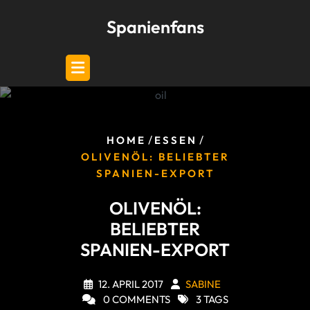
Skip
Spanienfans
to
content
/
/
HOME
ESSEN
OLIVENÖL: BELIEBTER
SPANIEN-EXPORT
OLIVENÖL:
BELIEBTER
SPANIEN-EXPORT
12. APRIL 2017
SABINE
0 COMMENTS
3 TAGS