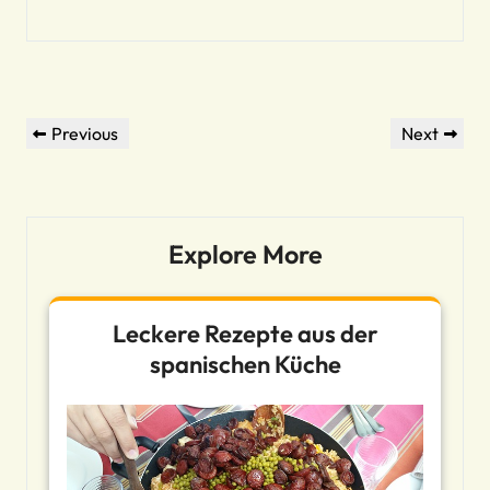
Beitragsnavigation
Previous
Next
Previous
Next
Post
Post
Explore More
Leckere Rezepte aus der
spanischen Küche